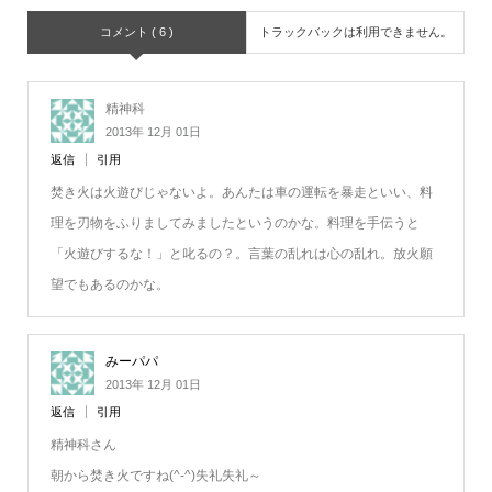
コメント ( 6 )
トラックバックは利用できません。
精神科
2013年 12月 01日
返信
引用
焚き火は火遊びじゃないよ。あんたは車の運転を暴走といい、料
理を刃物をふりましてみましたというのかな。料理を手伝うと
「火遊びするな！」と叱るの？。言葉の乱れは心の乱れ。放火願
望でもあるのかな。
みーパパ
2013年 12月 01日
返信
引用
精神科さん
朝から焚き火ですね(^-^)失礼失礼～