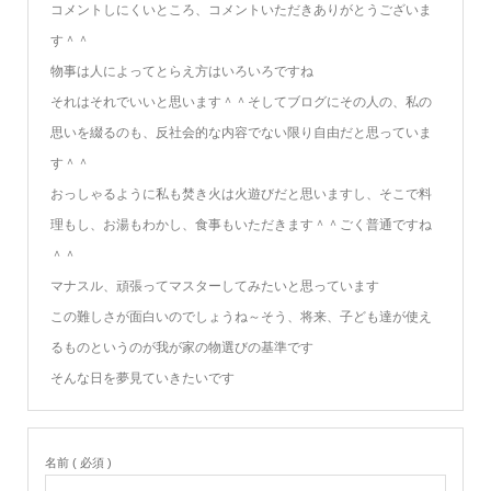
コメントしにくいところ、コメントいただきありがとうございま
す＾＾
物事は人によってとらえ方はいろいろですね
それはそれでいいと思います＾＾そしてブログにその人の、私の
思いを綴るのも、反社会的な内容でない限り自由だと思っていま
す＾＾
おっしゃるように私も焚き火は火遊びだと思いますし、そこで料
理もし、お湯もわかし、食事もいただきます＾＾ごく普通ですね
＾＾
マナスル、頑張ってマスターしてみたいと思っています
この難しさが面白いのでしょうね～そう、将来、子ども達が使え
るものというのが我が家の物選びの基準です
そんな日を夢見ていきたいです
名前 ( 必須 )