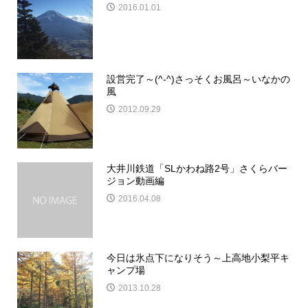
2016.01.01
設営完了～(^-^)さっそくお風呂～いなかの
風
2012.09.29
大井川鉄道「SLかわね路2号」さくらバー
ジョン動画編
2016.04.08
今日は氷点下になりそう～上高地小梨平キ
ャンプ場
2013.10.28