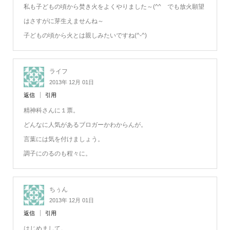
私も子どもの頃から焚き火をよくやりました～(^^ゞでも放火願望
はさすがに芽生えませんね～
子どもの頃から火とは親しみたいですね(^-^)
ライフ
2013年 12月 01日
返信
引用
精神科さんに１票。
どんなに人気があるブロガーかわからんが。
言葉には気を付けましょう。
調子にのるのも程々に。
ちぅん
2013年 12月 01日
返信
引用
はじめまして。