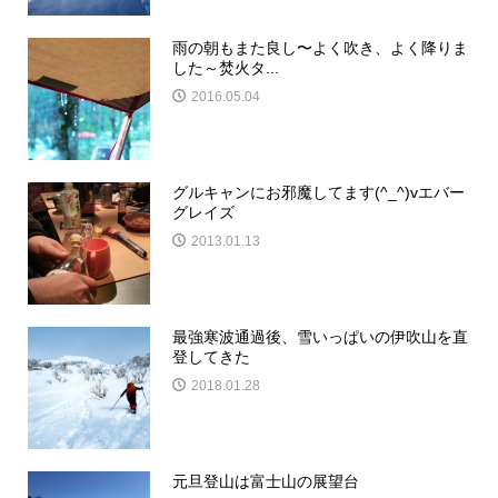
雨の朝もまた良し〜よく吹き、よく降りま
した～焚火タ...
2016.05.04
グルキャンにお邪魔してます(^_^)vエバー
グレイズ
2013.01.13
最強寒波通過後、雪いっぱいの伊吹山を直
登してきた
2018.01.28
元旦登山は富士山の展望台