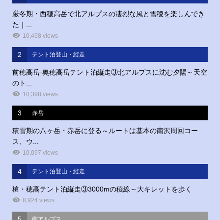
厳冬期・西穂高岳で北アルプスの凄烈な風と雪稜を楽しんでき
た｜...
10,498 views
2
テント泊登山・縦走
前穂高岳‐奥穂高岳テント泊縦走③北アルプスに沈む夕陽～天空
のト...
10,398 views
3
赤岳
積雪期の八ヶ岳・赤岳に登る～ルートは基本の南沢周回コー
ス、ウ...
10,097 views
4
テント泊登山・縦走
槍・穂高テント泊縦走③3000mの稜線～大キレットを歩く
8,924 views
5
南アルプス