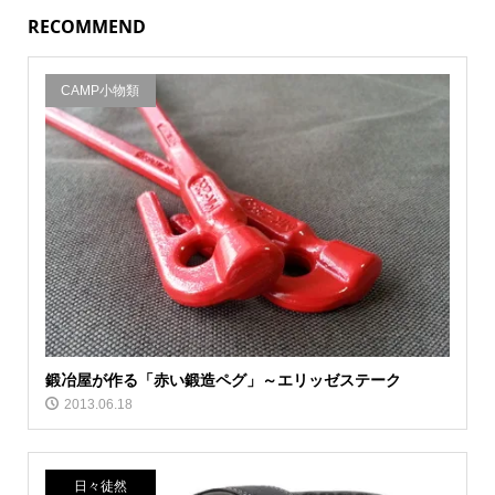
RECOMMEND
CAMP小物類
鍛冶屋が作る「赤い鍛造ペグ」～エリッゼステーク
2013.06.18
日々徒然