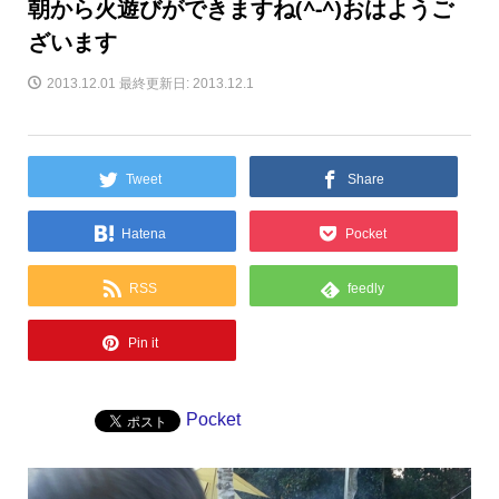
朝から火遊びができますね(^-^)おはようご
ざいます
2013.12.01
最終更新日: 2013.12.1
Tweet
Share
Hatena
Pocket
RSS
feedly
Pin it
Pocket