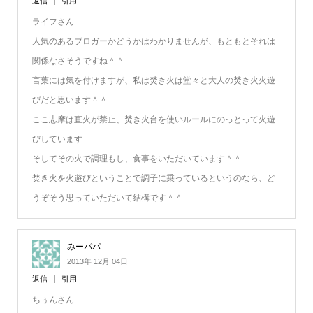
返信
引用
ライフさん
人気のあるブロガーかどうかはわかりませんが、もともとそれは
関係なさそうですね＾＾
言葉には気を付けますが、私は焚き火は堂々と大人の焚き火火遊
びだと思います＾＾
ここ志摩は直火が禁止、焚き火台を使いルールにのっとって火遊
びしています
そしてその火で調理もし、食事をいただいています＾＾
焚き火を火遊びということで調子に乗っているというのなら、ど
うぞそう思っていただいて結構です＾＾
みーパパ
2013年 12月 04日
返信
引用
ちぅんさん