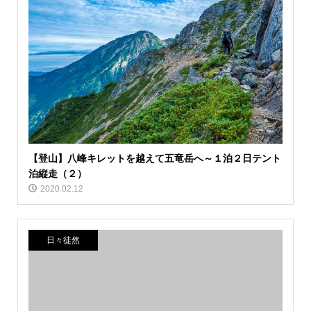
【登山】八峰キレットを越えて五竜岳へ～１泊２日テント
泊縦走（２）
2020.02.12
日々徒然