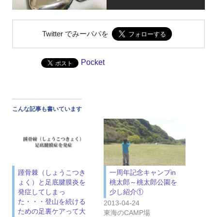
Twitter でみーパパを
Pocket
こんな記事も書いています
踵骨棘（しょうこつき
一周年記念キャンプin
ょく）と足底腱膜炎を
桃太郎～桃太郎公園を
発症してしまっ
少し紹介①
た・・・登山を続ける
2013-04-24
ための足裏ケアって大
東海のCAMP場