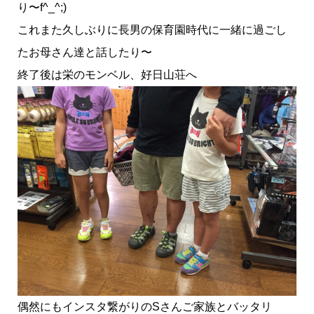
り〜f^_^;)
これまた久しぶりに長男の保育園時代に一緒に過ごし
たお母さん達と話したり〜
終了後は栄のモンベル、好日山荘へ
偶然にもインスタ繋がりのSさんご家族とバッタリ