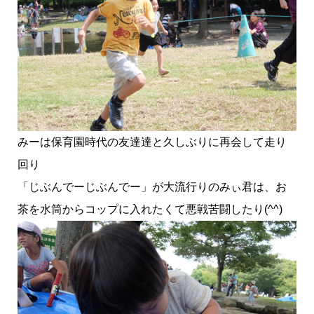
みーは保育園時代の友達達と久しぶりに再会して走り
回り
「じぶんでーじぶんでー」が大流行りのみぃ君は、お
茶を水筒からコップに入れたくて悪戦苦闘したり(^^)