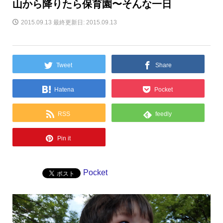
山から降りたら保育園〜そんな一日
2015.09.13
最終更新日: 2015.09.13
Tweet
Share
Hatena
Pocket
RSS
feedly
Pin it
Pocket