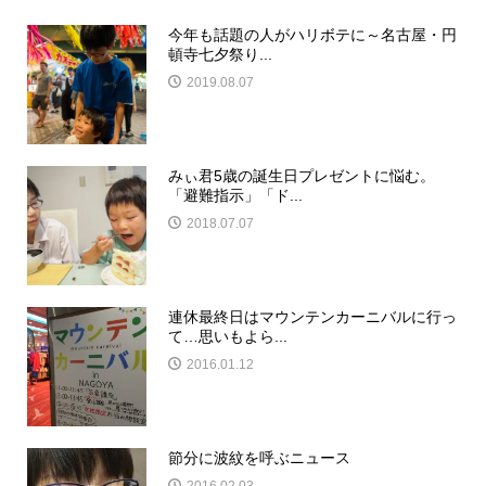
今年も話題の人がハリボテに～名古屋・円
頓寺七夕祭り...
2019.08.07
みぃ君5歳の誕生日プレゼントに悩む。
「避難指示」「ド...
2018.07.07
連休最終日はマウンテンカーニバルに行っ
て…思いもよら...
2016.01.12
節分に波紋を呼ぶニュース
2016.02.03