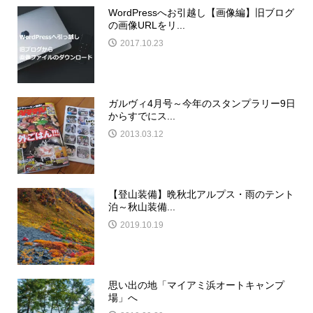
WordPressへお引越し【画像編】旧ブログ
の画像URLをリ...
2017.10.23
ガルヴィ4月号～今年のスタンプラリー9日
からすでにス...
2013.03.12
【登山装備】晩秋北アルプス・雨のテント
泊～秋山装備...
2019.10.19
思い出の地「マイアミ浜オートキャンプ
場」へ