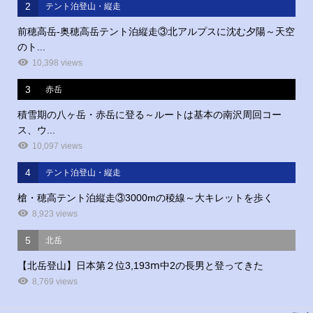
2
テント泊登山・縦走
前穂高岳‐奥穂高岳テント泊縦走③北アルプスに沈む夕陽～天空
のト...
10,398 views
3
赤岳
積雪期の八ヶ岳・赤岳に登る～ルートは基本の南沢周回コー
ス、ウ...
10,097 views
4
テント泊登山・縦走
槍・穂高テント泊縦走③3000mの稜線～大キレットを歩く
8,923 views
5
北岳
【北岳登山】日本第２位3,193ⅿ中2の長男と登ってきた
8,769 views