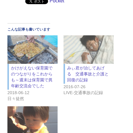
Pocket
こんな記事も書いています
かけがえない保育園で
みぃ君が治してあげ
のつながりをこれから
る 交通事故と介護と
も～週末は保育園で異
回復の記録
年齢交流会でした
2016-07-26
2018-06-12
LIVE‐交通事故の記録
日々徒然