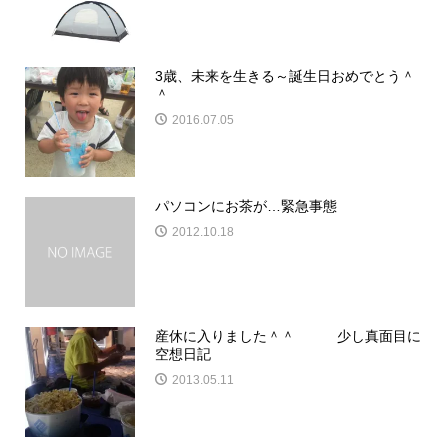
3歳、未来を生きる～誕生日おめでとう＾
＾
2016.07.05
パソコンにお茶が…緊急事態
2012.10.18
産休に入りました＾＾ 少し真面目に
空想日記
2013.05.11