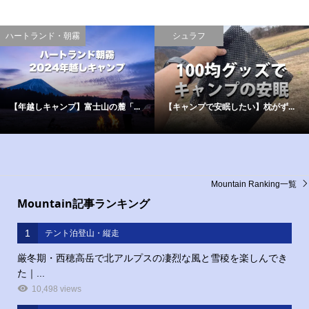
ハートランド・朝霧
シュラフ
【年越しキャンプ】富士山の麓「...
【キャンプで安眠したい】枕がず...
Mountain Ranking一覧
Mountain記事ランキング
1
テント泊登山・縦走
厳冬期・西穂高岳で北アルプスの凄烈な風と雪稜を楽しんでき
た｜...
10,498 views