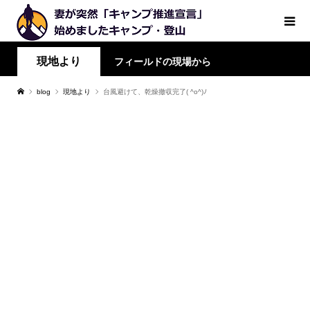
現地より
フィールドの現場から
blog
現地より
台風避けて、乾燥撤収完了( ^o^)ﾉ