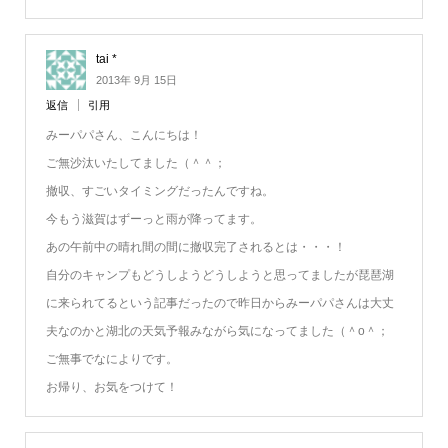
tai *
2013年 9月 15日
返信
引用
みーパパさん、こんにちは！
ご無沙汰いたしてました（＾＾；
撤収、すごいタイミングだったんですね。
今もう滋賀はずーっと雨が降ってます。
あの午前中の晴れ間の間に撤収完了されるとは・・・！
自分のキャンプもどうしようどうしようと思ってましたが琵琶湖
に来られてるという記事だったので昨日からみーパパさんは大丈
夫なのかと湖北の天気予報みながら気になってました（＾o＾；
ご無事でなによりです。
お帰り、お気をつけて！