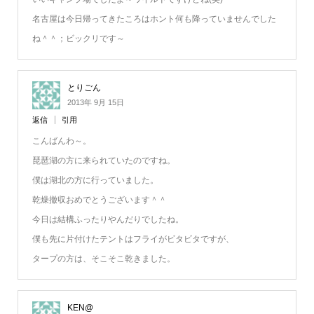
名古屋は今日帰ってきたころはホント何も降っていませんでした
ね＾＾；ビックリです～
とりごん
2013年 9月 15日
返信
引用
こんばんわ～。
琵琶湖の方に来られていたのですね。
僕は湖北の方に行っていました。
乾燥撤収おめでとうございます＾＾
今日は結構ふったりやんだりでしたね。
僕も先に片付けたテントはフライがビタビタですが、
タープの方は、そこそこ乾きました。
KEN@