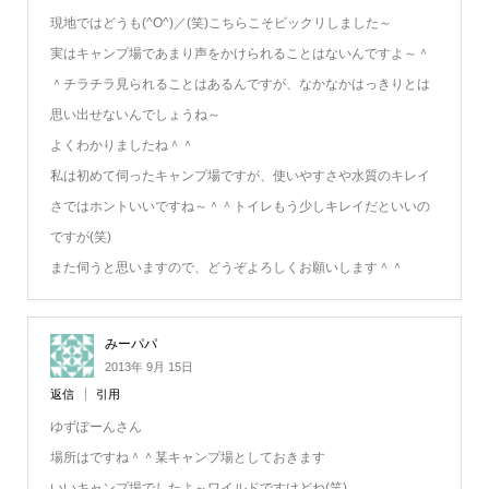
現地ではどうも(^O^)／(笑)こちらこそビックリしました～
実はキャンプ場であまり声をかけられることはないんですよ～＾
＾チラチラ見られることはあるんですが、なかなかはっきりとは
思い出せないんでしょうね～
よくわかりましたね＾＾
私は初めて伺ったキャンプ場ですが、使いやすさや水質のキレイ
さではホントいいですね～＾＾トイレもう少しキレイだといいの
ですが(笑)
また伺うと思いますので、どうぞよろしくお願いします＾＾
みーパパ
2013年 9月 15日
返信
引用
ゆずぽーんさん
場所はですね＾＾某キャンプ場としておきます
いいキャンプ場でしたよ～ワイルドですけどね(笑)