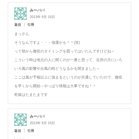
みーパパ
2013年 9月 15日
返信
引用
まっさん
そうなんですよ・・・強運かも＾＾(笑)
って朝から撤収のタイミングを図ってはいたんですけどね～
こういう時は地元の人に聞くのが一番と思って、近所の方にいろ
いろ風の影響や台風の時どうなるかを聞きました～
ここは風が予報以上に強まるというのが共通していたので、撤収
を早くから開始～やっぱり情報は大事ですね＾＾
乾燥はたまたまです
みーパパ
2013年 9月 15日
返信
引用