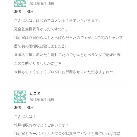
2013年 9月 15日
返信
引用
こんばんは。はじめてコメントさせていただきます。
完全乾燥撤収良かったですね〜。
我が家は昨日からふもとっぱらだったのですが、1年間のキャンプ
歴で初の雨撤収経験しました(汗
昼頃名古屋に着いたら晴れてたのでなんとかベランダで乾燥出来
たので助かりましたが(;^_^A
今後もちょくちょくブログにお邪魔させていただきますね〜。
ヒコタ
2013年 9月 16日
返信
引用
こんばんは！
乾燥撤収おめでとうございます！
我が家もみーパパさんのブログ写真見てピン！と来ていれば琵琶