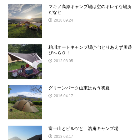
マキノ高原キャンプ場は空のキレイな場所
だなと
2018.09.24
粕川オートキャンプ場(^-^)とりあえず川遊
びへＧＯ！
2012.08.05
グリーンパーク山東はもう初夏
2016.04.17
富士山とピルツと 浩庵キャンプ場
2013.03.17