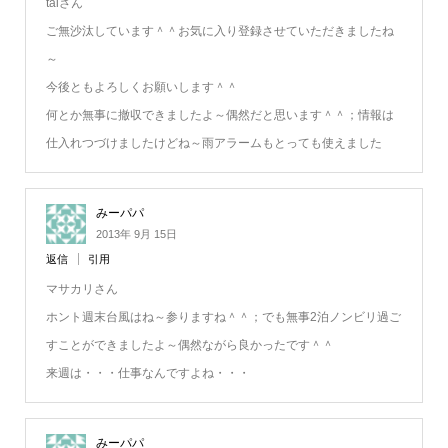
taiさん
ご無沙汰しています＾＾お気に入り登録させていただきましたね
～
今後ともよろしくお願いします＾＾
何とか無事に撤収できましたよ～偶然だと思います＾＾；情報は
仕入れつづけましたけどね～雨アラームもとっても使えました
みーパパ
2013年 9月 15日
返信
引用
マサカリさん
ホント週末台風はね～参りますね＾＾；でも無事2泊ノンビリ過ご
すことができましたよ～偶然ながら良かったです＾＾
来週は・・・仕事なんですよね・・・
みーパパ