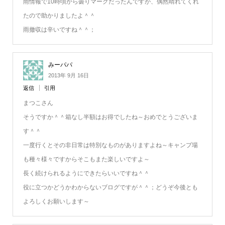
雨情報で10時頃から曇りマークだったんですが、偶然晴れてくれ
たので助かりましたよ＾＾
雨撤収は辛いですね＾＾；
みーパパ
2013年 9月 16日
返信
引用
まつこさん
そうですか＾＾箱なし半額はお得でしたね～おめでとうございま
す＾＾
一度行くとその非日常は特別なものがありますよね～キャンプ場
も種々様々ですからそこもまた楽しいですよ～
長く続けられるようにできたらいいですね＾＾
役に立つかどうかわからないブログですが＾＾；どうぞ今後とも
よろしくお願いします～