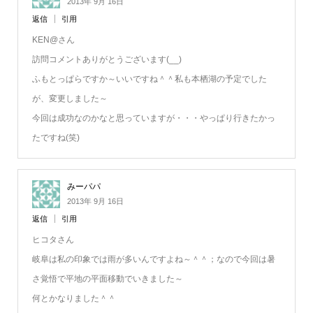
2013年 9月 16日
返信
引用
KEN@さん
訪問コメントありがとうございます(__)
ふもとっぱらですか～いいですね＾＾私も本栖湖の予定でした
が、変更しました～
今回は成功なのかなと思っていますが・・・やっぱり行きたかっ
たですね(笑)
みーパパ
2013年 9月 16日
返信
引用
ヒコタさん
岐阜は私の印象では雨が多いんですよね～＾＾；なので今回は暑
さ覚悟で平地の平面移動でいきました～
何とかなりました＾＾