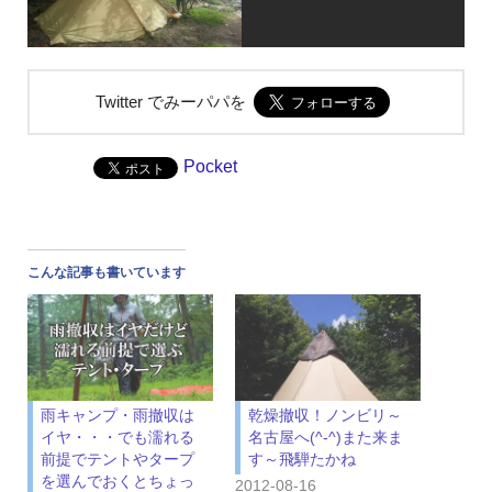
Twitter でみーパパを
Pocket
こんな記事も書いています
雨キャンプ・雨撤収は
乾燥撤収！ノンビリ～
イヤ・・・でも濡れる
名古屋へ(^-^)また来ま
前提でテントやタープ
す～飛騨たかね
を選んでおくとちょっ
2012-08-16