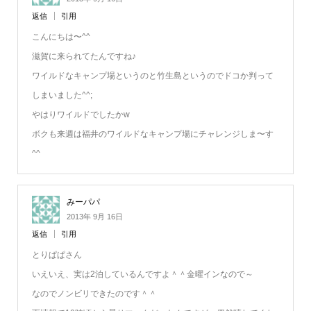
返信
引用
こんにちは〜^^
滋賀に来られてたんですね♪
ワイルドなキャンプ場というのと竹生島というのでドコか判って
しまいました^^;
やはりワイルドでしたかw
ボクも来週は福井のワイルドなキャンプ場にチャレンジしま〜す
^^
みーパパ
2013年 9月 16日
返信
引用
とりぱぱさん
いえいえ、実は2泊しているんですよ＾＾金曜インなので～
なのでノンビリできたのです＾＾