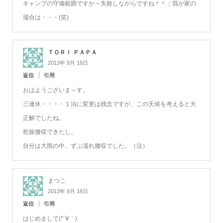
キャンプの守備範囲ですか～失敗しながらですね＾＾；我が家の
場合は・・・(笑)
ＴＯＲＩ ＰＡＰＡ
2013年 9月 16日
返信
引用
おはようございま～す。
三連休・・・・１泊に変更は残念ですが、この天候を考えると大
正解でしたね。
乾燥撤収できたし。
自分は大雨の中、ずぶ濡れ撤収でした。（泣）
まつこ
2013年 9月 16日
返信
引用
はじめまして(*´∀｀)