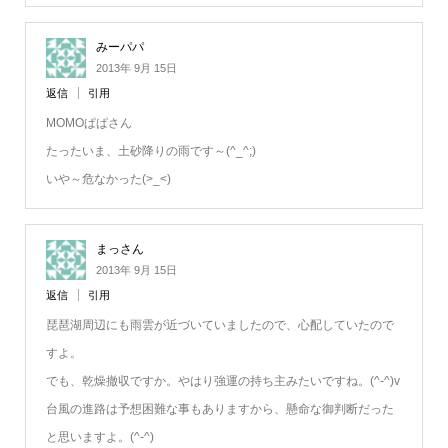
みーパパ
2013年 9月 15日
返信
引用
MOMOぱぱさん
たったいま、土砂降りの雨です～(^_^;)
いや～危なかった(>_<)
まっさん
2013年 9月 15日
返信
引用
琵琶湖周辺にも雨雲が近づいていましたので、心配していたので
すよ。
でも、乾燥撤収ですか。やはり強運の持ち主みたいですね。(^-^)v
台風の進路は予想困難な事もありますから、懸命な御判断だった
と思いますよ。(^-^)