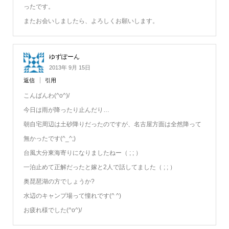
ったです。
またお会いしましたら、よろしくお願いします。
ゆずぽーん
2013年 9月 15日
返信
引用
こんばんわ(^o^)/
今日は雨が降ったり止んだり…
朝自宅周辺は土砂降りだったのですが、名古屋方面は全然降って
無かったです(^_^;)
台風大分東海寄りになりましたねー（ ; ; ）
一泊止めて正解だったと嫁と2人で話してました（ ; ; ）
奥琵琶湖の方でしょうか?
水辺のキャンプ場って憧れです(^ ^)
お疲れ様でした(^o^)/