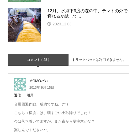
12月、氷点下6度の森の中、テントの外で
寝れるか試して...
2023.12.03
コメント ( 28 )
トラックバックは利用できません。
MOMOパパ
2013年 9月 15日
返信
引用
台風回避作戦、成功ですね。(^^)
こちら（横浜）は、朝すごい土砂降りでした！
今は落ち着いてますが、また夜から要注意かな？
楽しんでください〜。