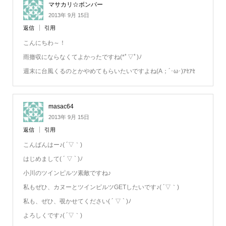
マサカリ☆ボンバー
2013年 9月 15日
返信
引用
こんにちわ～！
雨撤収にならなくてよかったですね(*ﾟ▽ﾟ)ﾉ
週末に台風くるのとかやめてもらいたいですよね(A；´･ω･)ｱｾｱｾ
masac64
2013年 9月 15日
返信
引用
こんばんはー♪( ´▽｀)
はじめまして( ´ ▽ ` )ﾉ
小川のツインピルツ素敵ですね♪
私もぜひ、カヌーとツインピルツGETしたいです♪( ´▽｀)
私も、ぜひ、覗かせてください( ´ ▽ ` )ﾉ
よろしくです♪( ´▽｀)