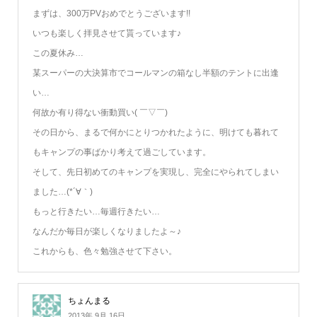
まずは、300万PVおめでとうございます!!
いつも楽しく拝見させて貰っています♪
この夏休み…
某スーパーの大決算市でコールマンの箱なし半額のテントに出逢
い…
何故か有り得ない衝動買い( ￣▽￣)
その日から、まるで何かにとりつかれたように、明けても暮れて
もキャンプの事ばかり考えて過ごしています。
そして、先日初めてのキャンプを実現し、完全にやられてしまい
ました…(*´∀｀)
もっと行きたい…毎週行きたい…
なんだか毎日が楽しくなりましたよ～♪
これからも、色々勉強させて下さい。
ちょんまる
2013年 9月 16日