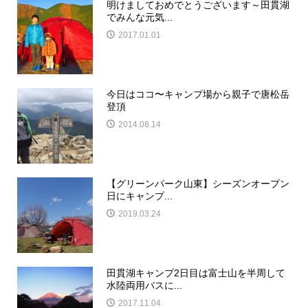
明けましておめでとうございます～田貫湖
でみんな元気...
2017.01.01
今日はココ〜キャンプ場から親子で唐松岳
登頂
2014.08.14
【グリーンパーク山東】シーズンオープン
日にキャンプ...
2019.03.24
田貫湖キャンプ2日目は富士山を半周して
水陸両用バスに...
2017.11.04