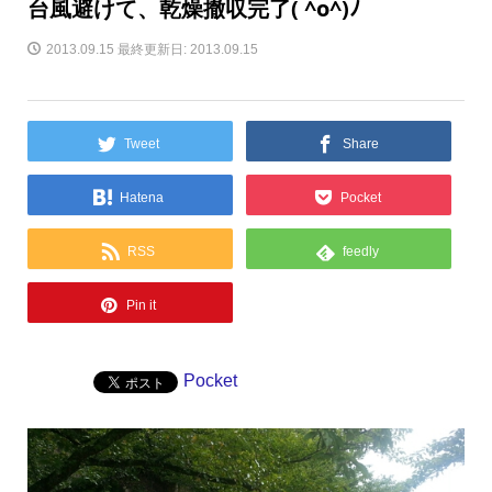
台風避けて、乾燥撤収完了( ^o^)ﾉ
2013.09.15
最終更新日: 2013.09.15
Tweet
Share
Hatena
Pocket
RSS
feedly
Pin it
Pocket