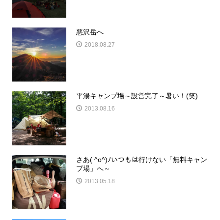
悪沢岳へ
2018.08.27
平湯キャンプ場～設営完了～暑い！(笑)
2013.08.16
さあ( ^o^)ﾉいつもは行けない「無料キャン
プ場」へ～
2013.05.18