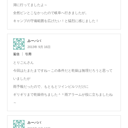
湖に行ってましたよ～
全然ピンとこなかったので岐阜へ行きましたが。
キャンプの守備範囲を広げたい！と猛烈に感じました！
みーパパ
2013年 9月 16日
返信
引用
とりごんさん
今回はたまたまですね～この条件だと乾燥は無理だろうと思って
いましたが
雨予報だったので、もともとツインピルツだけに
ギリギリまで乾燥待ちました＾＾雨アラームが役に立ちましたね
～
みーパパ