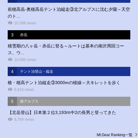
前穂高岳‐奥穂高岳テント泊縦走③北アルプスに沈む夕陽～天空
のト...
10,398 views
3
赤岳
積雪期の八ヶ岳・赤岳に登る～ルートは基本の南沢周回コー
ス、ウ...
10,098 views
4
テント泊登山・縦走
槍・穂高テント泊縦走③3000mの稜線～大キレットを歩く
8,924 views
5
南アルプス
【北岳登山】日本第２位3,193ⅿ中2の長男と登ってきた
8,769 views
Mt.Gear Ranking一覧