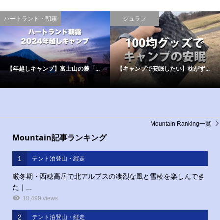
ハートランド・朝霧
シュラフ
【年越しキャンプ】富士山の麓「...
【キャンプで安眠したい】枕がず...
Mountain Ranking一覧
Mountain記事ランキング
1
テント泊登山・縦走
厳冬期・西穂高岳で北アルプスの凄烈な風と雪稜を楽しんでき
た｜...
10,499 views
2
テント泊登山・縦走