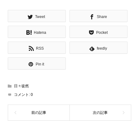
Tweet
Share
Hatena
Pocket
RSS
feedly
Pin it
日々徒然
コメント:
0