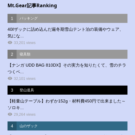
Mt.Gear記事Ranking
1
パッキング
40ℓザックに詰め込んだ厳冬期雪山テント泊の装備やウェア、
気にな...
33,201 views
2
寝具類
【ナンガ UDD BAG 810DX】その実力を知りたくて、雪のチラ
つくベ...
32,101 views
3
登山道具
【軽量山テーブル】わずか152g・材料費450円で出来ました～
ソロキ...
29,264 views
4
山のザック