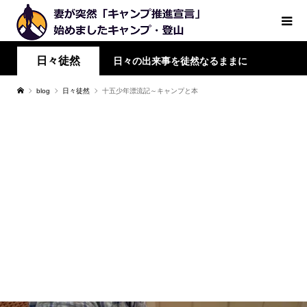
日々徒然
日々の出来事を徒然なるままに
blog
日々徒然
十五少年漂流記～キャンプと本