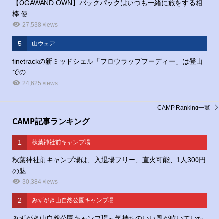
【OGAWAND OWN】バックパックはいつも一緒に旅をする相
棒 使...
27,538 views
5
山ウェア
finetrackの新ミッドシェル「フロウラップフーディー」は登山
での...
24,625 views
CAMP Ranking一覧
CAMP記事ランキング
1
秋葉神社前キャンプ場
秋葉神社前キャンプ場は、入退場フリー、直火可能、1人300円
の魅...
30,384 views
2
みずがき山自然公園キャンプ場
みずがき山自然公園キャンプ場～気持ちのいい風が吹いていた