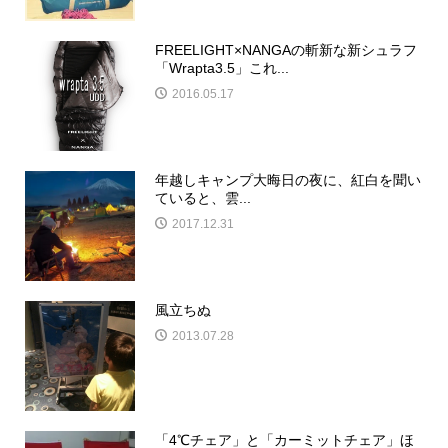
FREELIGHT×NANGAの斬新な新シュラフ
「Wrapta3.5」これ...
2016.05.17
年越しキャンプ大晦日の夜に、紅白を聞い
ていると、雲...
2017.12.31
風立ちぬ
2013.07.28
「4℃チェア」と「カーミットチェア」ほ