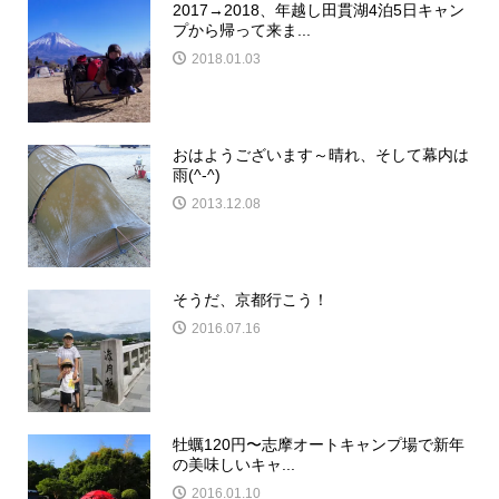
2017→2018、年越し田貫湖4泊5日キャン
プから帰って来ま...
2018.01.03
おはようございます～晴れ、そして幕内は
雨(^-^)
2013.12.08
そうだ、京都行こう！
2016.07.16
牡蠣120円〜志摩オートキャンプ場で新年
の美味しいキャ...
2016.01.10