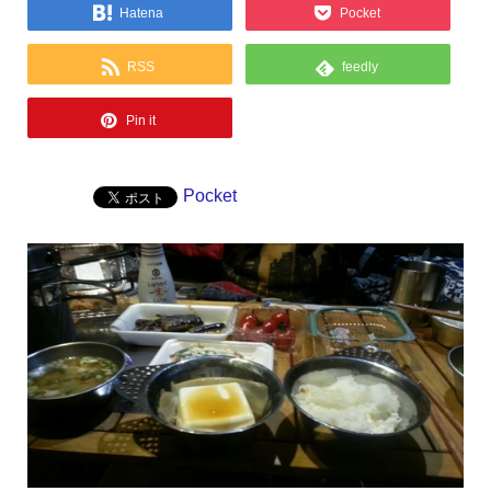
Hatena
Pocket
RSS
feedly
Pin it
Pocket