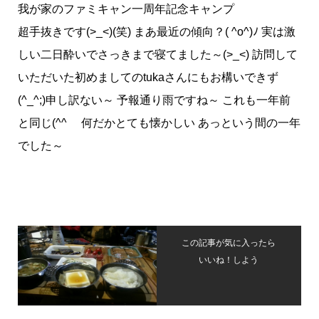
我が家のファミキャン一周年記念キャンプ
超手抜きです(>_<)(笑) まあ最近の傾向？( ^o^)ﾉ 実は激
しい二日酔いでさっきまで寝てました～(>_<) 訪問して
いただいた初めましてのtukaさんにもお構いできず
(^_^;)申し訳ない～ 予報通り雨ですね～ これも一年前
と同じ(^^ゞ 何だかとても懐かしい あっという間の一年
でした～
この記事が気に入ったら
いいね！しよう