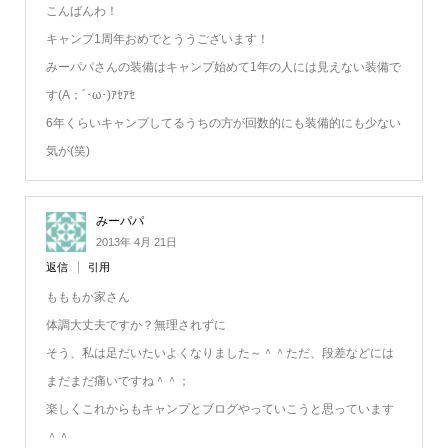
こんばんわ！
キャンプ1周年おめでとううございます！
みーパパさんの装備はキャンプ始めて1年の人には見えない装備で
す(A；´･ω･)ｱｾｱｾ
6年くらいキャンプしてるうちの方が回数的にも装備的にも少ない
気が(笑)
みーパパ
2013年 4月 21日
返信
引用
もももか家さん
体調大丈夫ですか？無理されずに
そう、私は足だいたいよくなりました～＾＾ただ、段差などには
まだまだ痛いですね＾＾；
楽しくこれからもキャンプとブログやっていこうと思っています
＾＾