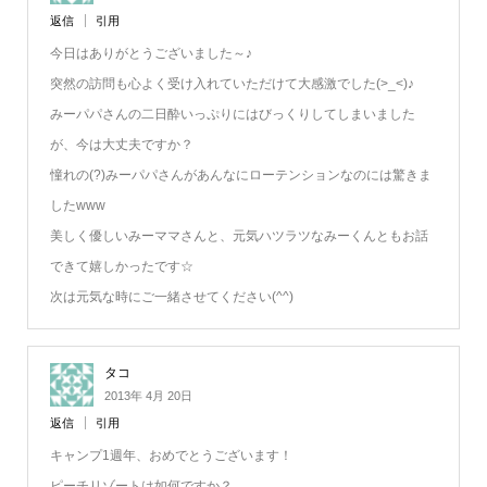
返信
引用
今日はありがとうございました～♪
突然の訪問も心よく受け入れていただけて大感激でした(>_<)♪
みーパパさんの二日酔いっぷりにはびっくりしてしまいました
が、今は大丈夫ですか？
憧れの(?)みーパパさんがあんなにローテンションなのには驚きま
したwww
美しく優しいみーママさんと、元気ハツラツなみーくんともお話
できて嬉しかったです☆
次は元気な時にご一緒させてください(^^)
タコ
2013年 4月 20日
返信
引用
キャンプ1週年、おめでとうございます！
ピーチリゾートは如何ですか？