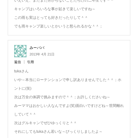
いえいえ、まだまだ分からないことだらけの二年生です＾＾
キャンプはいろいろな事が起きて楽しいですね～
この雨も実はとっても好きだったりして＾＾
でも雨キャンプ楽しいとかいうと怒られるかな＾＾；
みーパパ
2013年 4月 21日
返信
引用
tukaさん
いや～本当にローテンションで申し訳ありませんでした＾＾；ホ
ントに(笑)
次は万全の体調で挑みますので＾＾；お許しくださいね～
みーママはおかしい人なんですよ(笑)面白いですけどね～世間離れ
していて＾＾
次はグルキャンでぜひゆっくりと＾＾
それにしてもtukaさん若いな～びっくりしましたよ～