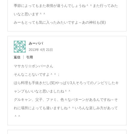
季節によってもまた表情が違うんでしょうね＾＾また行ってみた
いなと思います＾＾
みーもとっても気に入ったみたいですよ～あの神社も(笑)
みーパパ
2013年 4月 21日
返信
引用
マサカリ☆ボンバーさん
そんなことないですよ＾＾；
ほら料理も手抜きだし(笑)やっぱり3人そろってのノンビリしたキ
ャンプもいいなと思いましたね＾＾
グルキャン、父子、ファミ、色々なパターンがあるんですね～そ
れに場所によっても違いますしね＾＾いろんな楽しみ方があって
＾＾