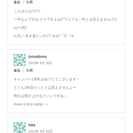
返信
引用
こんばんは(^o^)。
一年なんですね そうですよね(^^) とても一年とは見えませんけど
ね〜(笑)
お互い 良き楽しいｷｬﾝﾌﾟをo(*⌒O⌒)ｂ
tomo&tomo
2013年 4月 20日
返信
引用
キャンパー1周年おめでとうございます！
とても1年目だったとは思えませんよー
明日は雨が上がるといいですね～
Have a nice camp～♪
tuka
2013年 4月 20日