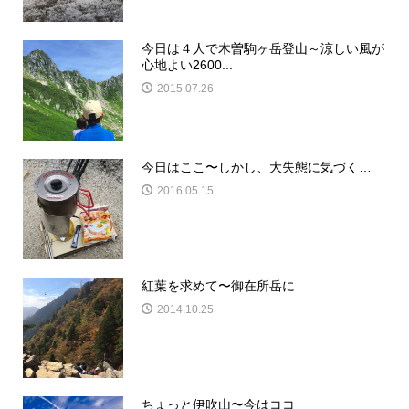
今日は４人で木曽駒ヶ岳登山～涼しい風が
心地よい2600...
2015.07.26
今日はここ〜しかし、大失態に気づく…
2016.05.15
紅葉を求めて〜御在所岳に
2014.10.25
ちょっと伊吹山〜今はココ