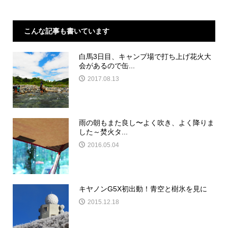
こんな記事も書いています
白馬3日目、キャンプ場で打ち上げ花火大
会があるので缶...
2017.08.13
雨の朝もまた良し〜よく吹き、よく降りま
した～焚火タ...
2016.05.04
キヤノンG5X初出動！青空と樹氷を見に
2015.12.18