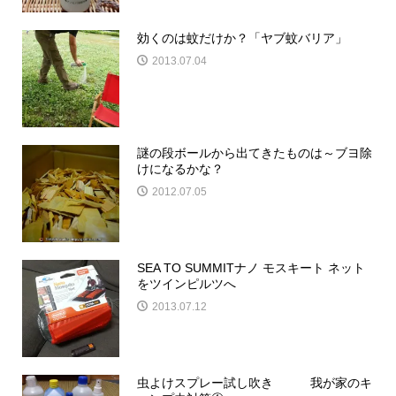
効くのは蚊だけか？「ヤブ蚊バリア」
2013.07.04
謎の段ボールから出てきたものは～ブヨ除
けになるかな？
2012.07.05
SEA TO SUMMITナノ モスキート ネット
をツインピルツへ
2013.07.12
虫よけスプレー試し吹き 我が家のキ