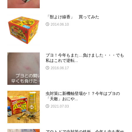
「獣よけ線香」 買ってみた
2014.06.10
ブヨ！今年もまた…負けました・・・でも
私はこれで逆転...
2016.06.17
虫対策に新機軸登場か！？今年はブヨの
「天敵」おにや...
2021.07.03
アウトドア虫対策の鉄板、今年も虫を寄せ