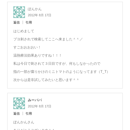
ぽんかん
2012年 8月 17日
返信
引用
はじめまして
ブヨ刺されで検索してここへ来ました＾＾／
すごおおおおい！
温熱療法効果ありですね！！！
私は今日で刺されて３日目ですが、何もしなかったので
指の一部が腐りかけのミニトマトのようになってます（T_T）
次からは是非試してみたいと思います＾＾
みーパパ
2012年 8月 17日
返信
引用
ぽんかんさん