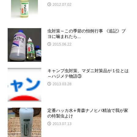
2012.07.02
虫対策～この季節の恒例行事 《追記》ブ
ヨに噛まれたら...
2015.06.22
キャンプ虫対策、マダニ対策品が１位とは
～ハジメテ物語③
2013.03.28
定番ハッカ水∔青森ナノヒバ精油で我が家
の特製虫よけ
2013.07.13