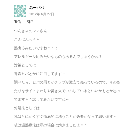
みーパパ
2012年 6月 27日
返信
引用
つんきゃのママさん
こんばんわ＾＾
熱出るみたいですね＾＾；
アレルギー反応みたいなものもあるんでしょうかね？
対策としては
青森ヒバとかに注目してます～
調べたら、ヒバの屑とかチップが激安で売っているので、そのあ
たりをサイトまわりや焚き火でいぶしているといいかもとか思っ
てます＾＾試してみたいですね～
対処法としては
私はとにかくすぐ徹底的に洗うことが必要かなって思います～
後は温熱療法は私の場合は効きましたよ＾＾