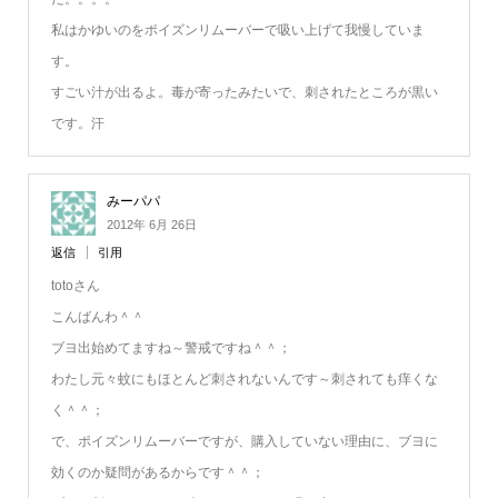
私はかゆいのをポイズンリムーバーで吸い上げて我慢していま
す。
すごい汁が出るよ。毒が寄ったみたいで、刺されたところが黒い
です。汗
みーパパ
2012年 6月 26日
返信
引用
totoさん
こんばんわ＾＾
ブヨ出始めてますね～警戒ですね＾＾；
わたし元々蚊にもほとんど刺されないんです～刺されても痒くな
く＾＾；
で、ポイズンリムーバーですが、購入していない理由に、ブヨに
効くのか疑問があるからです＾＾；