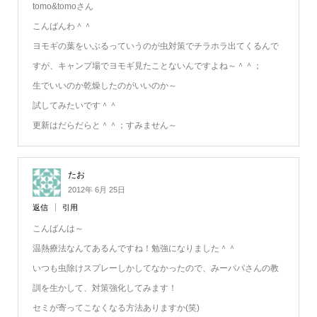
tomo&tomoさん
こんばんわ＾＾
ヨモギの葉をいぶるっていうのが虫対策でチラホラ出てくるんで
すが、キャンプ場でヨモギ見たことないんですよね～＾＾；
生でいいのか乾燥したのがいいのか～
試してみたいです＾＾
更新はだらだらと＾＾；すみません～
たお
2012年 6月 25日
返信
引用
こんばんは～
温熱療法なんてあるんですね！勉強になりました＾＾
いつも虫除けスプレーしかしてなかったので、みーパパさんの教
訓を生かして、対策強化してみます！
セミが寄ってこなくなる方法ありますか(笑)