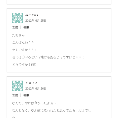
みーパパ
2012年 6月 25日
返信
引用
たおさん
こんばんわ＾＾
セミですか＾＾；
セミは〇べるという地方もあるようですけど＾＾；
どうですか？(笑)
ｔｏｔｏ
2012年 6月 26日
返信
引用
なんだ、やれば良かったよぉ～。
なんとなく、やぶ蚊に喰われたと思ってたら、ぶよでし
た。。。。