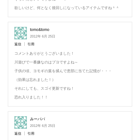
欲しいけど、何となく後回しになっているアイテムですね＾＾
tomo&tomo
2012年 6月 25日
返信
引用
コメントありがとうございました！
川遊びで一番嫌なのはブヨですよね～
子供の頃、ヨモギの葉を揉んで患部に当てた記憶が・・・
（効果は忘れました！）
それにしても、スゴイ更新ですね！
恐れ入りました！！
みーパパ
2012年 6月 25日
返信
引用