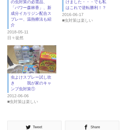
の虫対策の必需品、
けました・・・でも私
「パワー森林香」、新
はこれで逆転勝利！？
成分イカリジン配合ス
2016-06-17
プレー、温熱療法も紹
■虫対策は楽しい
介
2018-05-11
日々徒然
虫よけスプレー試し吹
き 我が家のキャ
ンプ虫対策①
2012-06-06
■虫対策は楽しい
Tweet
Share