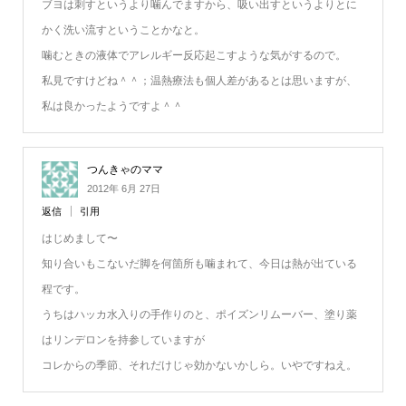
ブヨは刺すというより噛んでますから、吸い出すというよりとに
かく洗い流すということかなと。
噛むときの液体でアレルギー反応起こすような気がするので。
私見ですけどね＾＾；温熱療法も個人差があるとは思いますが、
私は良かったようですよ＾＾
つんきゃのママ
2012年 6月 27日
返信
引用
はじめまして〜
知り合いもこないだ脚を何箇所も噛まれて、今日は熱が出ている
程です。
うちはハッカ水入りの手作りのと、ポイズンリムーバー、塗り薬
はリンデロンを持参していますが
コレからの季節、それだけじゃ効かないかしら。いやですねえ。