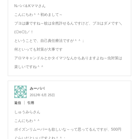
Nパパ＆Kママさん
こんにちわ＾＾初めまして～
ブヨは嫌ですね～蚊は全然許せるんですけど、ブヨはダメです＼
(◎o◎)／！
ということで、自己責任療法ですが＾＾；
何といっても対策が大事です
アロマキャンドルとかタイマツなんかもありますよね～虫対策は
楽しいですね＾＾
みーパパ
2012年 6月 25日
返信
引用
しゅうみらさん
こんにちわ＾＾
ポイズンリムーバーも欲しいな～って思ってるんですが、500円
ぐらいだといいですよね＾＾；