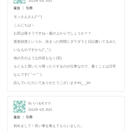
2012年 6月 25日
返信
引用
モッさんさん(^-^)
こんにちは～
お尻は痛そうですね～服の上からでしょうか？？
更新頻度というか、決まった時間にダラダラと日記書いてるみた
いなものですから(^_^;)
他の方のような内容もなく(笑)
もともと買いたり喋ったりするのが仕事なので、書くことは日常
なんです(￣ー￣ )
読んでいただいてありがとうございますm(_ _)m
Nパパ＆Kママ
2012年 6月 25日
返信
引用
初めまして！良い事を教えてもらいました。