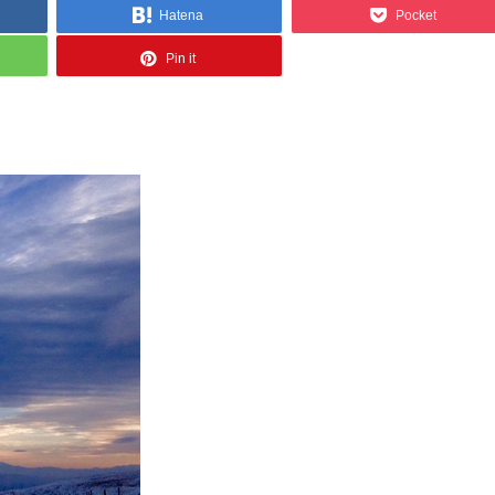
Hatena
Pocket
Pin it