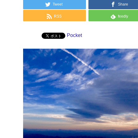
Tweet
Share
RSS
feedly
Pocket