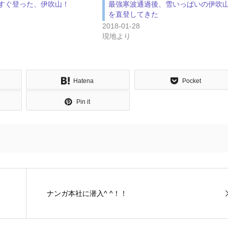
すぐ登った、伊吹山！
最強寒波通過後、雪いっぱいの伊吹
を直登してきた
2018-01-28
現地より
Hatena
Pocket
Pin it
ナンガ本社に潜入^ ^！！