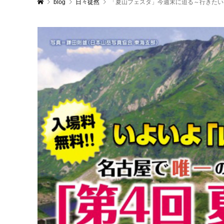
blog
日々徒然
「夏山フェスタ」今週末に迫る～行きたい