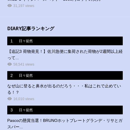
31,197 views
DIARY記事ランキング
1
日々徒然
【追記3 荷物発見！】佐川急便に集荷された荷物が2週間以上経
って...
58,541 views
2
日々徒然
なぜ山に登ると鼻水が出るのだろう・・・私はこれで止めてい
る！？
16,010 views
3
日々徒然
Pascoの懸賞当選！BRUNOホットプレートグランデ・リサとガ
スパー...