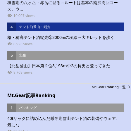
積雪期の八ヶ岳・赤岳に登る～ルートは基本の南沢周回コー
ス、ウ...
10,097 views
4
テント泊登山・縦走
槍・穂高テント泊縦走③3000mの稜線～大キレットを歩く
8,923 views
5
北岳
【北岳登山】日本第２位3,193ⅿ中2の長男と登ってきた
8,769 views
Mt.Gear Ranking一覧
Mt.Gear記事Ranking
1
パッキング
40ℓザックに詰め込んだ厳冬期雪山テント泊の装備やウェア、
気にな...