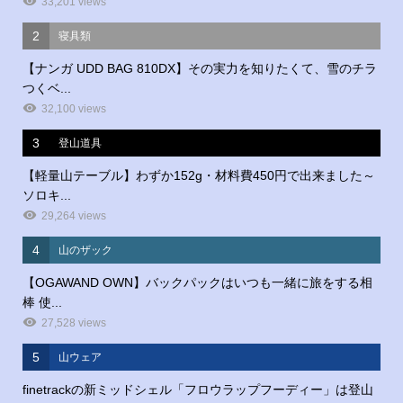
33,201 views
2
寝具類
【ナンガ UDD BAG 810DX】その実力を知りたくて、雪のチラ
つくベ...
32,100 views
3
登山道具
【軽量山テーブル】わずか152g・材料費450円で出来ました～
ソロキ...
29,264 views
4
山のザック
【OGAWAND OWN】バックパックはいつも一緒に旅をする相
棒 使...
27,528 views
5
山ウェア
finetrackの新ミッドシェル「フロウラップフーディー」は登山