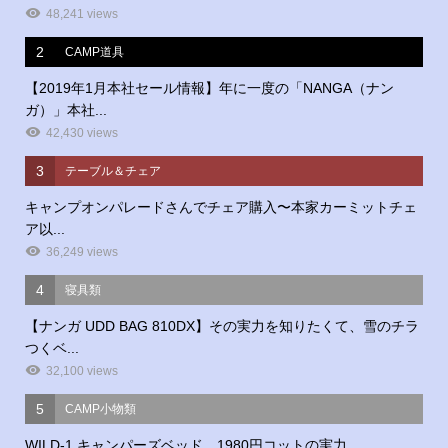
48,241 views
2
CAMP道具
【2019年1月本社セール情報】年に一度の「NANGA（ナン
ガ）」本社...
42,430 views
3
テーブル＆チェア
キャンプオンパレードさんでチェア購入〜本家カーミットチェ
ア以...
36,249 views
4
寝具類
【ナンガ UDD BAG 810DX】その実力を知りたくて、雪のチラ
つくベ...
32,100 views
5
CAMP小物類
WILD-1 キャンパーズベッド 1980円コットの実力