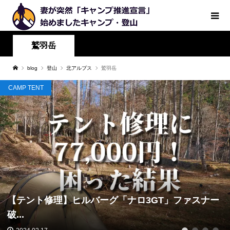
鷲羽岳
blog
登山
北アルプス
鷲羽岳
CAMP TENT
【テント修理】ヒルバーグ「ナロ3GT」ファスナー
破...