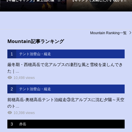
【年越しキャンプ】富士山の麓「...
【キャンプで安眠したい】枕がず...
Mountain Ranking一覧
Mountain記事ランキング
1
テント泊登山・縦走
厳冬期・西穂高岳で北アルプスの凄烈な風と雪稜を楽しんでき
た｜...
10,498 views
2
テント泊登山・縦走
前穂高岳‐奥穂高岳テント泊縦走③北アルプスに沈む夕陽～天空
のト...
10,398 views
3
赤岳